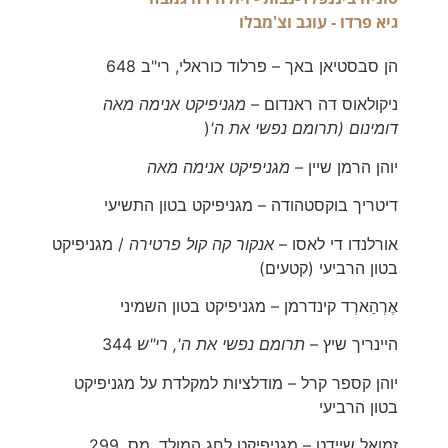
גיא פרדו - עוגב וצ'מבלו
הן סבסטיאן באך – פרלוד כוראלי, רי"ב 648
ניקולאוס דה ראנדום –
מגניפיקט אנימה מאה
דומינום
(תרומם נפשי את ה'
(
יוהן הרמן שיין –
מגניפיקט אנימה מאה
דיטריך בוקסטהודה – מגניפיקט בטון התשיעי
אורלנדו די לאסו –
אנקור קה קול פרטירה
/ מגניפיקט
בטון הרביעי (קטעים)
אֶרְהַארְד קינדרמן – מגניפיקט בטון השמיני
היינריך שיץ –
תרומם נפשי את ה', רי"ש
344
יוהן קספר קרל – מודלציות למקלדת על מגניפיקט
בטון הרביעי
זמואל שיידט – מגניפיקט לחג המולד, מס. 299