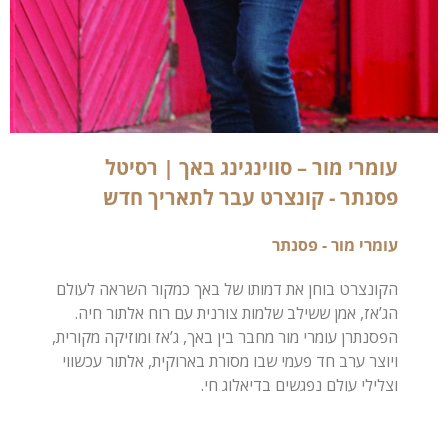
עומרי מור – סווינגינג באך | רסיטל
פסנתר - קונצרט עבר לתאריך חדש
עומרי מור - פסנתר
הקונצרט בוחן את דמותו של באך כמקור השראה לעולם
הג’אז, אמן ששילב שלמות צורנית עם רוח אלתור חיה.
הפסנתרן עומרי מור מחבר בין באך, ג’אז ומוזיקה מקורית,
ויוצר ערב חד פעמי שבו מסורת בארוקית, אלתור עכשווי
וצלילי עולם נפגשים בדיאלוג חי.