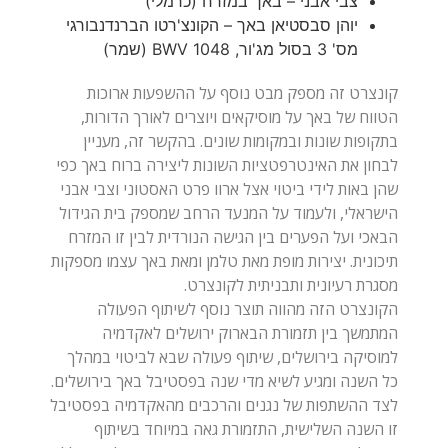
צבי אבני – באך במזרח (כרמלי)
יוהן סבסטיאן באך – הקונצ'רטו הברנדנבורגי
מס' 3 בסול מג'ור, BWV 1048 (שמר)
קונצרט זה מספק מבט נוסף על ההשפעות ארוכות
הטווח של באך על מוסיקאים ויוצרים לאורך הדורות,
בתקופות שונות ובמקומות שונים. בהקשר זה, מעניין
לבחון את האינטרפטציות השונות ליצירה ברוח באך כפי
שהן באות לידי ביטוי אצל ארוו פרט האסטוני וצבי אבני
הישראלי, ולעמוד על המנעד הרחב שמספק בית הגידול
הבאכי ועל הפערים בין הגישה הנורדית לבין זו המזרח
תיכונית. יצירות מופת מאת טלמן ומאת באך עצמו מספקות
הקונצרט הזה מהווה תוצר נוסף לשיתוף הפעולה
המתמשך בין תזמורת הבארוק ירושלים לאקדמיה
למוסיקה בירושלים, שיתוף פעולה שבא לביטוי במהלך
כל השנה ומגיע לשיא מדי שנה בפסטיבל באך בירושלים.
לצד ההשתפות של נגנים והרכבים מהאקדמיה בפסטיבל
זו השנה השלישית, התזמורת גאה במיוחד בשיתוף