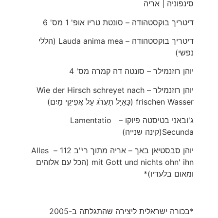
סינפוניה | אריה
דיטריך בוקסטהודה – סונטת טריו אופ' 1 מס' 6
דיטריך בוקסטהודה – Lauda anima mea (הללי
נפשי)
יוהן רוזנמילר – סונטה דה קמרה מס' 4
יוהן רוזנמילר – Wie der Hirsch schreyet nach
frischen Wasser (כַּאַיָּל תַּעֲרֹג עַל אֲפִיקֵי מַיִם)
ג'ובאני בטיסטה פיוקו – Lamentatio
Secunda(קינה שנייה)
יוהן סבסטיאן באך – אריה מתוך רי"ב 112 – Alles
mit Gott und nichts ohn' ihn (הכל עם אלוהים
ומאום בלעדיו)*
*בכורה ישראלית ליצירה שהתגלתה ב-2005