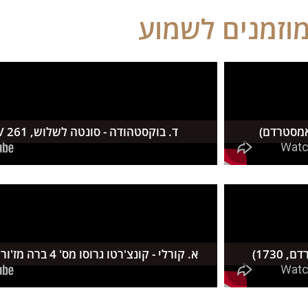
וזמנים לשמוע
(אמסטרדם)
ד. בוקסטהודה - סונטה לשלוש, BuxWV 261 (המבורג, 1696)
1730)
א. קורלי - קונצ'רטו גרוסו מס' 4 ברה מז'ור מתוך אופוס 6 (רומא, 1712)