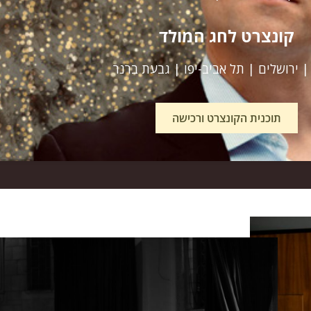
קונצרט לחג המולד
 ירושלים | תל אביב-יפו | גבעת ברנר
תוכנית הקונצרט ורכישה